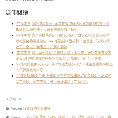
延伸閱讀
[花蓮美食]連記海產餐廳- 30年花蓮海鮮熱炒濃郁咖哩螃蟹、剁
椒豬腳香辣夠味，大鍋海鮮米粉看了超爽
[花蓮美食]成功牛排花蓮店-自助Buffet無限Fun題吃到飽必吃排
餐推薦金脆德式豬腳、牛肉漢堡排! 鐵板麵、咖哩飯、現烤抹醬
吐司、爆米花無限加，花蓮吃到飽
[南港美食]粵亮廣式料理-金魚餃可愛捨不得吃，居然有小當家熊
貓豆腐! 烤鴨沾跳跳糖好吃到驚人! 六福萬怡酒店台北烤鴨
[花蓮咖啡廳]Radio car-真空管擴大機好音樂，抹茶拿鐵與檸檬派
的花蓮深夜咖啡廳
[花蓮咖啡廳]女子商行-招財進寶拜拜雞蛋糕好吃又發財，必吃郭
榮市火腿、蔥花肉鬆、卡士達雞蛋糕，花蓮甜點
TG按讚：0
Posted in
跳躍的宅男專欄
Tagged
可頌 花蓮
,
找到了可頌
,
找到了可頌小売所
,
找到了可頌小賣