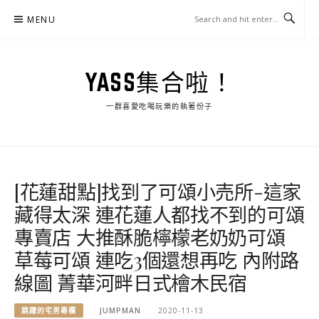
Skip
MENU
to
content
YASS集合啦！
一群喜愛吃喝玩樂的執著份子
[花蓮甜點]找到了可頌小売所-這家
藏得太深 連花蓮人都找不到的可頌
專賣店 大推酥脆檸檬老奶奶可頌
草莓可頌 連吃3個還想再吃 內附路
線圖 菁華河畔日式檜木民宿
跳躍的宅男專欄
JUMPMAN
2020-11-13