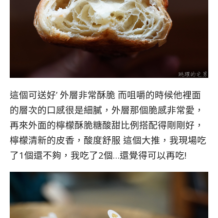
這個可送好’ 外層非常酥脆 而咀嚼的時候他裡面
的層次的口感很是細膩，外層那個脆感非常愛，
再來外面的檸檬酥脆糖酸甜比例搭配得剛剛好，
檸檬清新的皮香，酸度舒服 這個大推，我現場吃
了1個還不夠，我吃了2個…還覺得可以再吃!