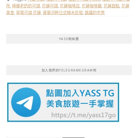
所
,
檸檬老奶奶可頌
,
花蓮可頌
,
花蓮咖啡店
,
花蓮咖啡廳
,
花蓮甜點
,
花蓮
美食
,
草莓可頌 花蓮
,
菁華河畔日式檜木民宿
,
跳躍的宅男
YASS粉絲團
加入我們的TELEGRAMEGRAM吧