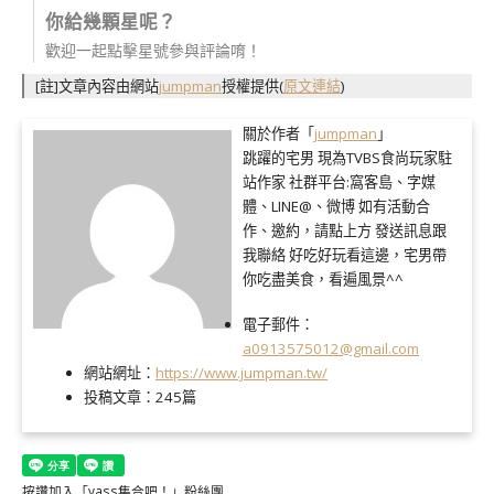
你給幾顆星呢？
歡迎一起點擊星號參與評論唷！
[註]文章內容由網站
jumpman
授權提供
(
原文連結
)
關於作者「
jumpman
」
跳躍的宅男 現為TVBS食尚玩家駐
站作家 社群平台:窩客島、字媒
體、LINE@、微博 如有活動合
作、邀約，請點上方 發送訊息跟
我聯絡 好吃好玩看這邊，宅男帶
你吃盡美食，看遍風景^^
電子郵件：
a0913575012@gmail.com
網站網址：
https://www.jumpman.tw/
投稿文章：
245篇
按讚加入「yass集合吧！」粉絲團