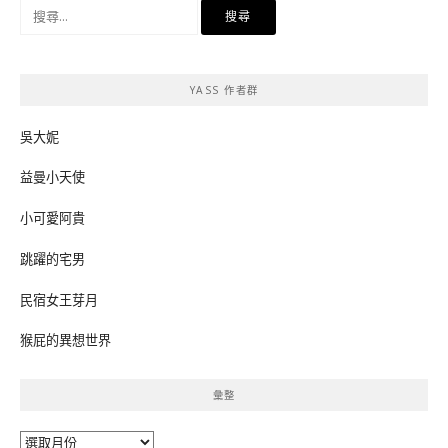
搜
尋
關
鍵
YASS 作者群
字:
吳大妮
益曼小天使
小可愛阿貴
跳躍的宅男
民宿女王芽月
猴屁的異想世界
彙整
彙