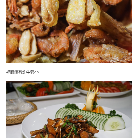
裡面還有炸牛旁^^