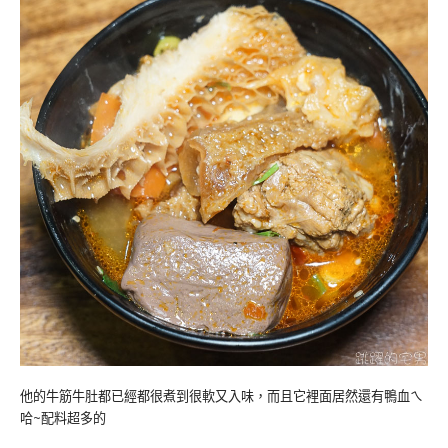
他的牛筋牛肚都已經都很煮到很軟又入味，而且它裡面居然還有鴨血ㄟ
哈~配料超多的