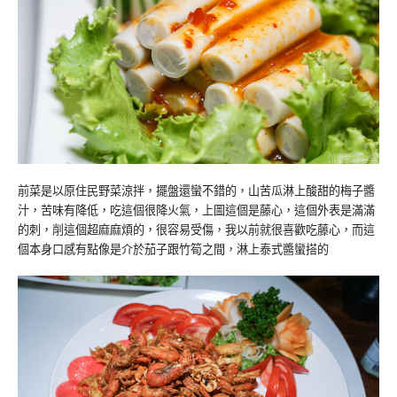
前菜是以原住民野菜涼拌，擺盤還蠻不錯的，山苦瓜淋上酸甜的梅子醬
汁，苦味有降低，吃這個很降火氣，上圖這個是藤心，這個外表是滿滿
的刺，削這個超麻麻煩的，很容易受傷，我以前就很喜歡吃藤心，而這
個本身口感有點像是介於茄子跟竹筍之間，淋上泰式醬蠻搭的