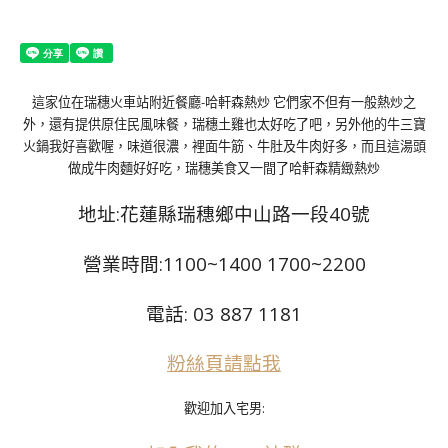
這家位在瑞穗火車站附近餐廳-哈軒森熱炒 它們家不但有一般熱炒之
外，還有提供原住民風味餐，瑞穗土雞也太好吃了吧，另外他的牛三寶
火鍋我好喜歡喔，味道很濃，裡面牛筋、牛肚及牛肉好多，而且這湯頭
做成牛肉麵好好吃，瑞穗美食又一間了
哈軒森精緻熱炒
地址:花蓮縣瑞穗鄉中山路一段40號
營業時間:1100~1400 1700~2200
電話: 03 887 1181
粉絲頁請點我
歡迎加入宅男: