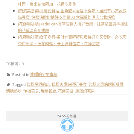
吐司、爆米花無限加，花蓮吃到飽
[南港美食]粵亮廣式料理-金魚餃可愛捨不得吃，居然有小當家熊
貓豆腐! 烤鴨沾跳跳糖好吃到驚人! 六福萬怡酒店台北烤鴨
[花蓮咖啡廳]Radio car-真空管擴大機好音樂，抹茶拿鐵與檸檬派
的花蓮深夜咖啡廳
[花蓮咖啡廳]女子商行-招財進寶拜拜雞蛋糕好吃又發財，必吃郭
榮市火腿、蔥花肉鬆、卡士達雞蛋糕，花蓮甜點
TG按讚：0
Posted in
跳躍的宅男專欄
Tagged
瑞穗喝酒的店
,
瑞穗火車站附近美食
,
瑞穗火車站附近餐廳
,
瑞穗熱炒
,
瑞穗美食
,
瑞穗餐廳
,
花蓮美食
,
跳躍的宅男
YASS粉絲團