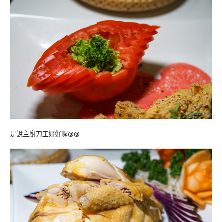
是說主廚刀工好好喔@@