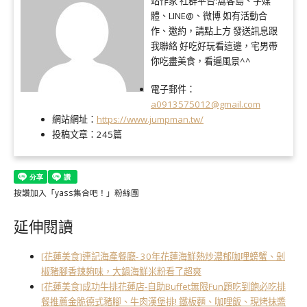
站作家 社群平台:窩客島、字媒
體、LINE@、微博 如有活動合
作、邀約，請點上方 發送訊息跟
我聯絡 好吃好玩看這邊，宅男帶
你吃盡美食，看遍風景^^
電子郵件：
a0913575012@gmail.com
網站網址：
https://www.jumpman.tw/
投稿文章：
245篇
按讚加入「yass集合吧！」粉絲團
延伸閱讀
[花蓮美食]連記海產餐廳- 30年花蓮海鮮熱炒濃郁咖哩螃蟹、剁
椒豬腳香辣夠味，大鍋海鮮米粉看了超爽
[花蓮美食]成功牛排花蓮店-自助Buffet無限Fun題吃到飽必吃排
餐推薦金脆德式豬腳、牛肉漢堡排! 鐵板麵、咖哩飯、現烤抹醬