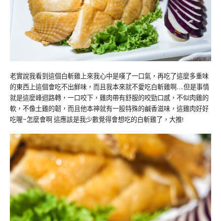
老實說我看到這個白斬雞上來我心中是嘆了一口氣，再吃了這麼多重味
的東西上這個會吃不出鮮味，而且我本來就不愛吃白斬雞啊….但是事情
就是這麼峰迴路轉，一口咬下，雞肉帶有舒服的咬勁口感，不似肉雞的
軟，不像土雞的韌，而且他本神就有一股特殊的鹹香滋味，這雞肉好好
吃喔~怎麼會啊 這應該是我少數覺得會想吃的白斬雞了，大推!