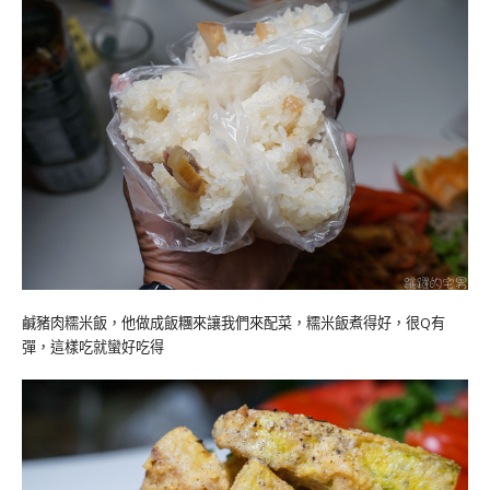
鹹豬肉糯米飯，他做成飯糰來讓我們來配菜，糯米飯煮得好，很Q有
彈，這樣吃就蠻好吃得