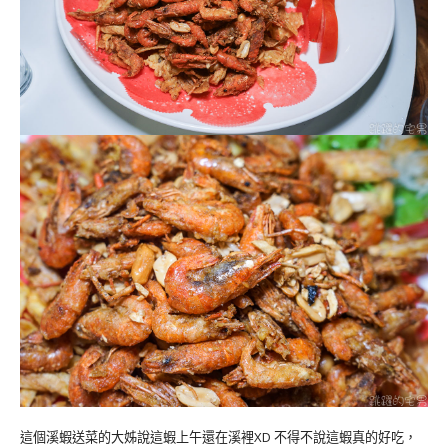
這個溪蝦送菜的大姊說這蝦上午還在溪裡XD 不得不說這蝦真的好吃，