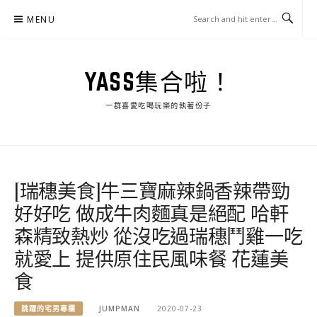
Skip
MENU
to
content
YASS集合啦！
一群喜愛吃喝玩樂的執著份子
[瑞穗美食]牛三寶麻辣鍋香辣帶勁
好好吃 做成牛肉麵真是絕配 哈軒
森精致熱炒 從沒吃過瑞穗鬥雞一吃
就愛上 提供原住民風味餐 花蓮美
食
跳躍的宅男專欄
JUMPMAN
2020-07-23