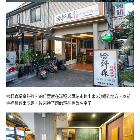
哈軒森精緻熱炒它的位置就在瑞穗火車站走路出來5分鐘的地方，以前
這裡我有來吃過，後來換了廚師現在也改名字了