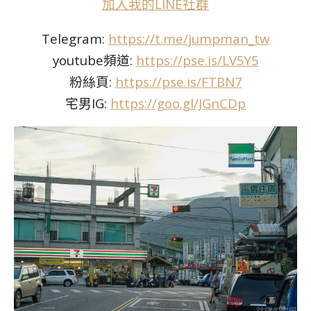
加入我的LINE社群
Telegram:
https://t.me/jumpman_tw
youtube頻道:
https://pse.is/LV5Y5
粉絲頁:
https://pse.is/FTBN7
宅男IG:
https://goo.gl/JGnCDp