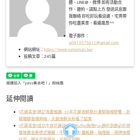
體、LINE@、微博 如有活動合
作、邀約，請點上方 發送訊息跟
我聯絡 好吃好玩看這邊，宅男帶
你吃盡美食，看遍風景^^
電子郵件：
a0913575012@gmail.com
網站網址：
https://www.jumpman.tw/
投稿文章：
245篇
按讚加入「yass集合吧！」粉絲團
延伸閱讀
[花蓮美食]連記海產餐廳- 30年花蓮海鮮熱炒濃郁咖哩螃蟹、剁
椒豬腳香辣夠味，大鍋海鮮米粉看了超爽
[花蓮美食]成功牛排花蓮店-自助Buffet無限Fun題吃到飽必吃排
餐推薦金脆德式豬腳、牛肉漢堡排! 鐵板麵、咖哩飯、現烤抹醬
吐司、爆米花無限加，花蓮吃到飽