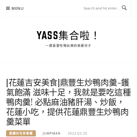
Skip
MENU
to
content
YASS集合啦！
一群喜愛吃喝玩樂的執著份子
[花蓮吉安美食]鼎豐生炒鴨肉羹-鑊
氣飽滿 滋味十足，我就是要吃這種
鴨肉羹! 必點麻油豬肝湯、炒飯，
花蓮小吃，提供花蓮鼎豐生炒鴨肉
羹菜單
跳躍的宅男專欄
JUMPMAN
2022-02-25