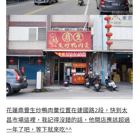
花蓮鼎豐生炒鴨肉羹位置在建國路2段，快到太
昌市場這裡，我記得沒錯的話，他開店應該超過
一年了吧，等下就來吃^^