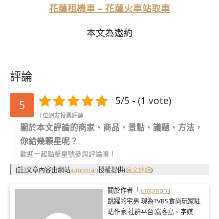
花蓮租機車 – 花蓮火車站取車
本文為邀約
評論
5/5 - (1 vote)
5
1位網友投票評論
關於本文評論的商家、商品、景點、議題、方法，
你給幾顆星呢？
歡迎一起點擊星號參與評論唷！
[註]文章內容由網站
jumpman
授權提供
(
原文連結
)
關於作者「
jumpman
」
跳躍的宅男 現為TVBS食尚玩家駐
站作家 社群平台:窩客島、字媒