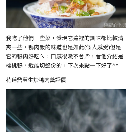
我吃了他們一些菜，發現它這裡的調味都比較清
爽一些，鴨肉飯的味道也是如此(個人感受)但是
它的鴨肉好吃ㄟ，口感很嫩不會柴，看他介紹是
櫻桃鴨，還能切整份的，下次來點一下好了^^
花蓮鼎豐生炒鴨肉羹評價