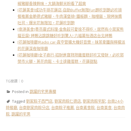
椒豬腳香辣夠味，大鍋海鮮米粉看了超爽
[花蓮美食]成功牛排花蓮店-自助Buffet無限Fun題吃到飽必吃排
餐推薦金脆德式豬腳、牛肉漢堡排! 鐵板麵、咖哩飯、現烤抹醬
吐司、爆米花無限加，花蓮吃到飽
[南港美食]粵亮廣式料理-金魚餃可愛捨不得吃，居然有小當家熊
貓豆腐! 烤鴨沾跳跳糖好吃到驚人! 六福萬怡酒店台北烤鴨
[花蓮咖啡廳]Radio car-真空管擴大機好音樂，抹茶拿鐵與檸檬派
的花蓮深夜咖啡廳
[花蓮咖啡廳]女子商行-招財進寶拜拜雞蛋糕好吃又發財，必吃郭
榮市火腿、蔥花肉鬆、卡士達雞蛋糕，花蓮甜點
TG按讚：0
Posted in
跳躍的宅男專欄
Tagged
劉家粽子西門店
,
劉家肉粽仁德店
,
劉家肉粽宅配
,
台南24小
時餐廳
,
台南劉家肉粽分店
,
台南粽子推薦
,
台南素食粽
,
台南美食
,
台南肉
粽
,
跳躍的宅男