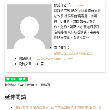
關於作者「
jumpman
」
跳躍的宅男 現為TVBS食尚玩家駐
站作家 社群平台:窩客島、字媒
體、LINE@、微博 如有活動合
作、邀約，請點上方 發送訊息跟
我聯絡 好吃好玩看這邊，宅男帶
你吃盡美食，看遍風景^^
電子郵件：
a0913575012@gmail.com
網站網址：
https://www.jumpman.tw/
投稿文章：
245篇
按讚加入「yass集合吧！」粉絲團
延伸閱讀
[花蓮美食]連記海產餐廳- 30年花蓮海鮮熱炒濃郁咖哩螃蟹、剁