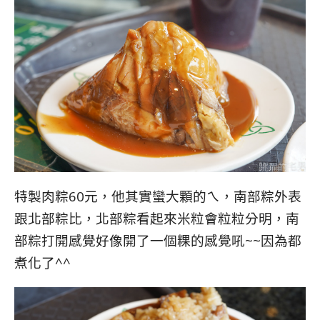
特製肉粽60元，他其實蠻大顆的ㄟ，南部粽外表
跟北部粽比，北部粽看起來米粒會粒粒分明，南
部粽打開感覺好像開了一個粿的感覺吼~~因為都
煮化了^^