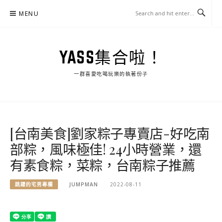
Skip
MENU
to
content
YASS集合啦！
一群喜愛吃喝玩樂的執著份子
[台南美食]劉家粽子專賣店-好吃南
部粽，風味極佳! 24小時營業，還
有素食粽，菜粽，台南粽子推薦
跳躍的宅男專欄
JUMPMAN
2022-08-11