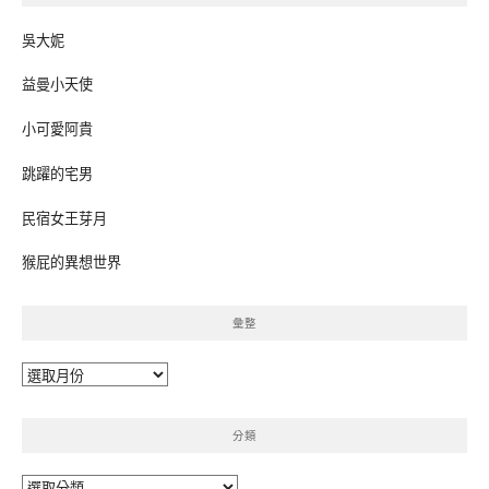
吳大妮
益曼小天使
小可愛阿貴
跳躍的宅男
民宿女王芽月
猴屁的異想世界
彙整
彙
整
分類
分