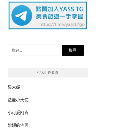
搜
尋
關
鍵
YASS 作者群
字:
吳大妮
益曼小天使
小可愛阿貴
跳躍的宅男