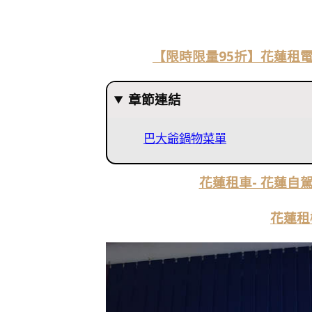
【限時限量95折】花蓮租電動
章節連結
巴大爺鍋物菜單
花蓮租車- 花蓮自駕租
花蓮租