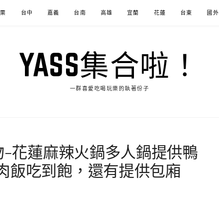
苗栗
台中
嘉義
台南
高雄
宜蘭
花蓮
台東
國外
YASS集合啦！
一群喜愛吃喝玩樂的執著份子
物-花蓮麻辣火鍋多人鍋提供鴨
肉飯吃到飽，還有提供包廂