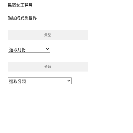
民宿女王芽月
猴屁的異想世界
彙整
彙
整
分類
分
類