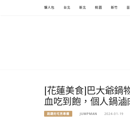
Skip
懶人包
台北
新北
桃園
新竹
to
content
[花蓮美食]巴大爺鍋
血吃到飽，個人鍋滷
JUMPMAN
2024-01-19
跳躍的宅男專欄