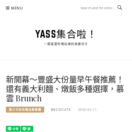
Skip
MENU
to
content
YASS集合啦！
一群喜愛吃喝玩樂的執著份子
新開幕～豐盛大份量早午餐推薦！
還有義大利麵、燉飯多種選擇，慕
雲 Brunch
陳小可的吃喝玩樂專欄
MECOCUTE
2020-02-11