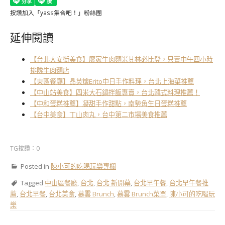
按讚加入「yass集合吧！」粉絲團
延伸閱讀
【台北大安街美食】廖家牛肉麵米其林必比登，只賣中午四小時
排隊牛肉麵店
【東區餐廳】晶英燴Erito中日手作料理，台北上海菜推薦
【中山站美食】四米大石鍋拌飯專賣，台北韓式料理推薦！
【中和蛋糕推薦】凝甜手作甜點，南勢角生日蛋糕推薦
【台中美食】丁山肉丸，台中第二市場美食推薦
TG按讚：0
Posted in
陳小可的吃喝玩樂專欄
Tagged
中山區餐廳
,
台北
,
台北 新開幕
,
台北早午餐
,
台北早午餐推
薦
,
台北早餐
,
台北美食
,
慕雲 Brunch
,
慕雲 Brunch菜單
,
陳小可的吃喝玩
樂