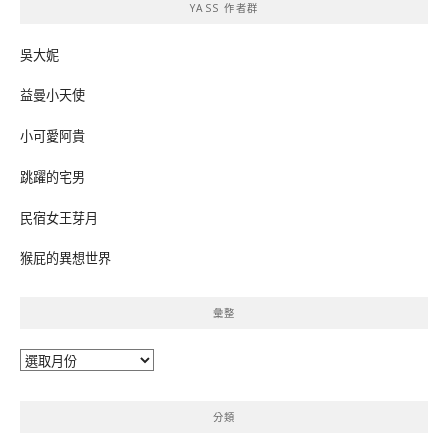
YASS 作者群
字:
吳大妮
益曼小天使
小可愛阿貴
跳躍的宅男
民宿女王芽月
猴屁的異想世界
彙整
彙
整
分類