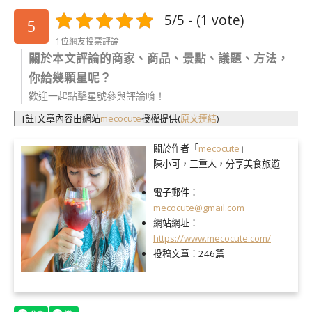
5/5 - (1 vote)
5
1位網友投票評論
關於本文評論的商家、商品、景點、議題、方法，
你給幾顆星呢？
歡迎一起點擊星號參與評論唷！
[註]文章內容由網站
mecocute
授權提供
(
原文連結
)
關於作者「
mecocute
」
陳小可，三重人，分享美食旅遊
電子郵件：
mecocute@gmail.com
網站網址：
https://www.mecocute.com/
投稿文章：
246篇