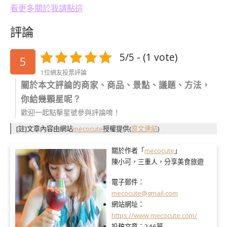
看更多關於我請點這
評論
5/5 - (1 vote)
5
1位網友投票評論
關於本文評論的商家、商品、景點、議題、方法，
你給幾顆星呢？
歡迎一起點擊星號參與評論唷！
[註]文章內容由網站
mecocute
授權提供
(
原文連結
)
關於作者「
mecocute
」
陳小可，三重人，分享美食旅遊
電子郵件：
mecocute@gmail.com
網站網址：
https://www.mecocute.com/
投稿文章：
246篇