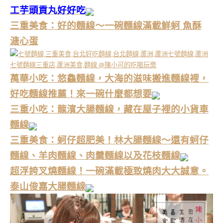
工芋頭貢丸好好吃
三重美食：好的麵線～一碗麵線滿載鮮蚵 魚酥
溏心蛋
萬華小吃：悠鱻麵線，大海的滋味搬進麵線裡，
好吃麵線推薦！來一碗什麼都想要
三重小吃：龍濱大腸麵線，藏在屋子裡的小貨車
麵線
三重美食：蚵仔超肥美！林大腸麵線～還有蚵仔
麵線、羊肉麵線、肉羹麵線以及花枝麵線
超浮誇叉燒麵線！一碗滿載極致燒肉大大誠意。
泰山俊嘉大腸麵線