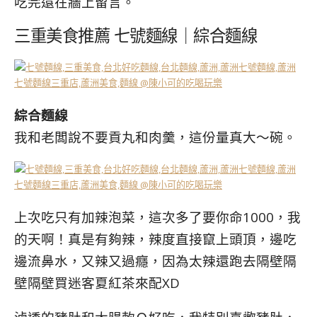
吃完還在牆上留言。
三重美食推薦 七號麵線｜綜合麵線
綜合麵線
我和老闆說不要貢丸和肉羹，這份量真大～碗。
上次吃只有加辣泡菜，這次多了要你命1000，我
的天啊！真是有夠辣，辣度直接竄上頭頂，邊吃
邊流鼻水，又辣又過癮，因為太辣還跑去隔壁隔
壁隔壁買迷客夏紅茶來配XD