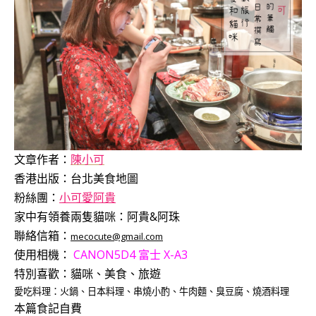
文章作者：
陳小可
香港出版：
台北美食地圖
粉絲團：
小可愛阿貴
家中有領養兩隻貓咪：阿貴&阿珠
聯絡信箱：
mecocute@gmail.com
使用相機：
CANON5D4
富士 X-A3
特別喜歡：
貓咪、美食、旅遊
愛吃料理：火鍋、日本料理、串燒小酌、牛肉麵、臭豆腐、燒酒料理
本篇食記自費