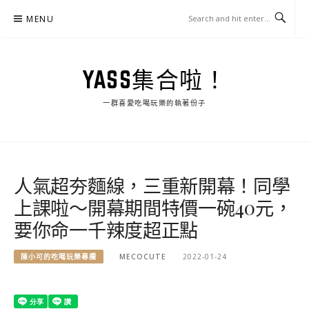
Skip
MENU
to
content
YASS集合啦！
一群喜愛吃喝玩樂的執著份子
人氣超夯麵線，三重新開幕！同學
上課啦～開幕期間特價一碗40元，
要你命一千辣度超正點
陳小可的吃喝玩樂專欄
MECOCUTE
2022-01-24