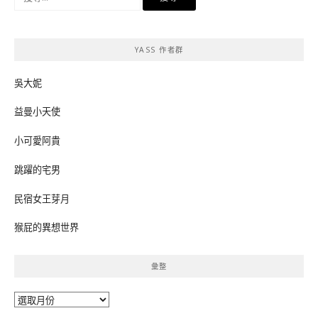
尋
關
鍵
YASS 作者群
字:
吳大妮
益曼小天使
小可愛阿貴
跳躍的宅男
民宿女王芽月
猴屁的異想世界
彙整
彙
整