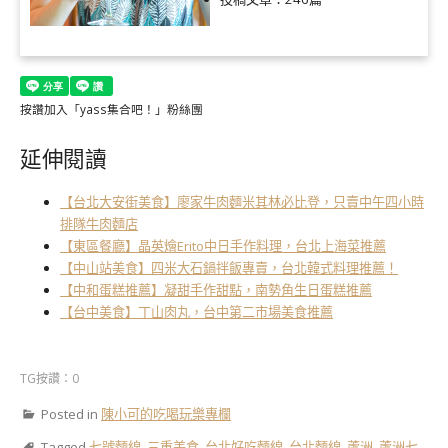
按讚加入「yass集合吧！」粉絲團
延伸閱讀
【台北大安街美食】廖家牛肉麵米其林必比登，只賣中午四小時
排隊牛肉麵店
【東區餐廳】晶英燴Erito中日手作料理，台北上海菜推薦
【中山站美食】四米大石鍋拌飯專賣，台北韓式料理推薦！
【中和蛋糕推薦】凝甜手作甜點，南勢角生日蛋糕推薦
【台中美食】丁山肉丸，台中第二市場美食推薦
TG按讚：0
Posted in
陳小可的吃喝玩樂專欄
Tagged
七號麵線
,
三重美食
,
台北好吃麵線
,
台北麵線
,
蘆洲
,
蘆洲七