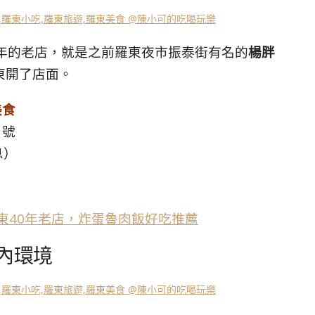
0年的老店，就是之前羅東夜市振泰街有名的
楊胖
東開了店面。
美食
1號
息）
東40年老店，炸蛋魯肉飯好吃推薦
店內環境