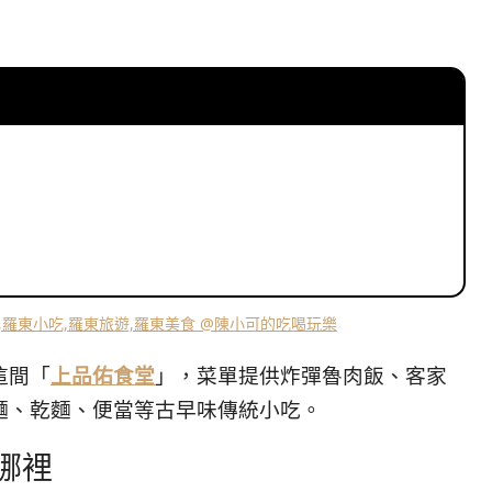
這間「
上品佑食堂
」，菜單提供炸彈魯肉飯、客家
麵、乾麵、便當等古早味傳統小吃。
哪裡