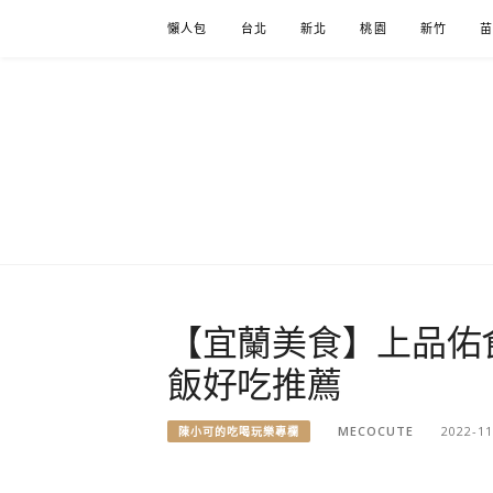
Skip
懶人包
台北
新北
桃園
新竹
to
content
【宜蘭美食】上品佑食
飯好吃推薦
MECOCUTE
2022-11
陳小可的吃喝玩樂專欄