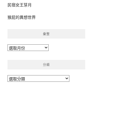
民宿女王芽月
猴屁的異想世界
彙整
彙
整
分類
分
類