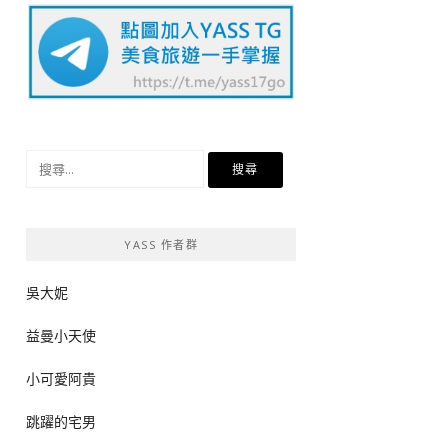
搜
尋
關
鍵
YASS 作者群
字:
吳大妮
益曼小天使
小可愛阿貴
跳躍的宅男