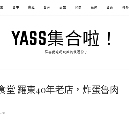
苗栗
台中
嘉義
台南
高雄
宜蘭
花蓮
台東
國外
YASS集合啦！
一群喜愛吃喝玩樂的執著份子
堂 羅東40年老店，炸蛋魯肉
-28