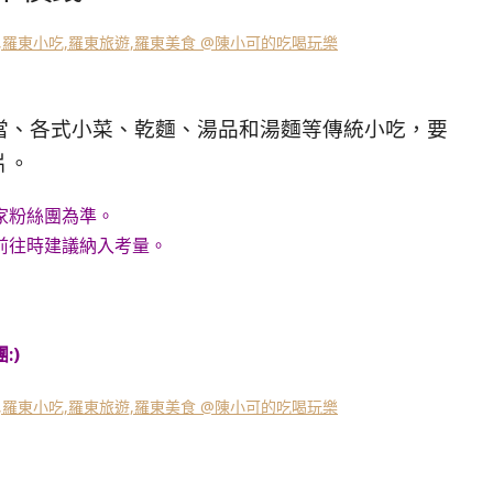
當、各式小菜、乾麵、湯品和湯麵等傳統小吃，要
片。
家粉絲團為準。
前往時建議納入考量。
:)