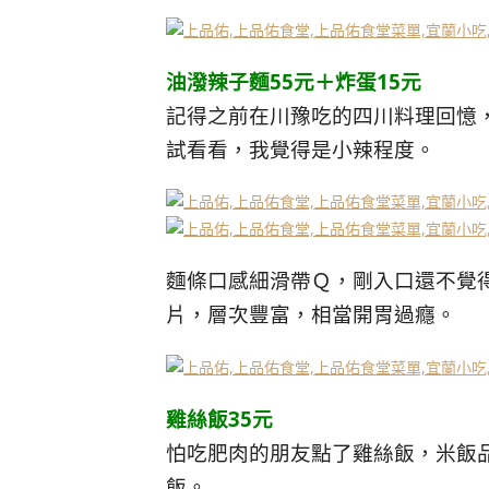
油潑辣子麵55元＋炸蛋15元
記得之前在川豫吃的四川料理回憶
試看看，我覺得是小辣程度。
麵條口感細滑帶Ｑ，剛入口還不覺
片，層次豐富，相當開胃過癮。
雞絲飯35元
怕吃肥肉的朋友點了雞絲飯，米飯
飯。