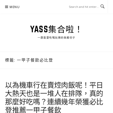
Skip
MENU
to
content
YASS集合啦！
一群喜愛吃喝玩樂的執著份子
標籤:
一甲子餐飲必比登
以為機車行在賣焢肉飯呢！平日
大熱天也是一堆人在排隊，真的
那麼好吃嗎？連續幾年榮獲必比
登推薦一甲子餐飲