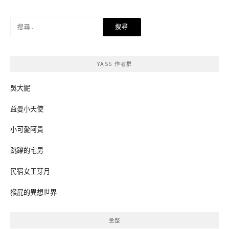
搜
尋
關
鍵
YASS 作者群
字:
吳大妮
益曼小天使
小可愛阿貴
跳躍的宅男
民宿女王芽月
猴屁的異想世界
彙整