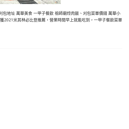
刈包地址 萬華美食 一甲子餐飲 祖師廟焢肉飯、刈包菜單價錢 萬華小
榮獲2021米其林必比登推薦，營業時間早上就能吃到，一甲子餐飲菜單