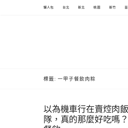
Skip
懶人包
台北
新北
桃園
新竹
to
content
標籤:
一甲子餐飲肉粽
以為機車行在賣焢肉
隊，真的那麼好吃嗎