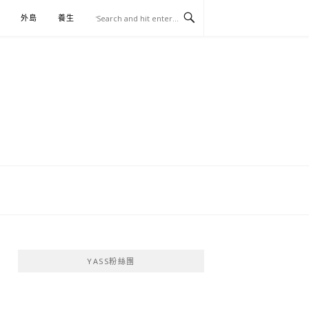
外島
養生
伴手禮
YASS粉絲團