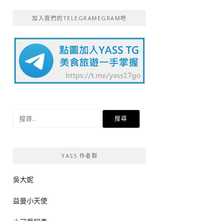
加入我們的TELEGRAMEGRAM吧
搜
尋
關
鍵
YASS 作者群
字:
吳大妮
益曼小天使