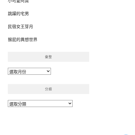
小可愛阿貴
跳躍的宅男
民宿女王芽月
猴屁的異想世界
彙整
彙
整
分類
分
類