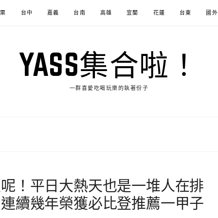
苗栗
台中
嘉義
台南
高雄
宜蘭
花蓮
台東
國外
YASS集合啦！
一群喜愛吃喝玩樂的執著份子
飯呢！平日大熱天也是一堆人在排
？連續幾年榮獲必比登推薦一甲子