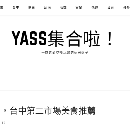
苗栗
台中
嘉義
台南
高雄
宜蘭
花蓮
台東
國外
YASS集合啦！
一群喜愛吃喝玩樂的執著份子
丸，台中第二市場美食推薦
-17