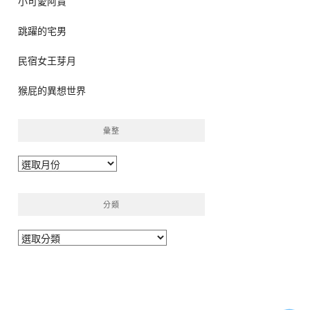
小可愛阿貴
跳躍的宅男
民宿女王芽月
猴屁的異想世界
彙整
彙
整
分類
分
類