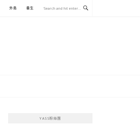
外島
養生
伴手禮
YASS粉絲團