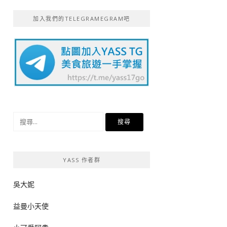
加入我們的TELEGRAMEGRAM吧
搜
尋
關
鍵
YASS 作者群
字:
吳大妮
益曼小天使