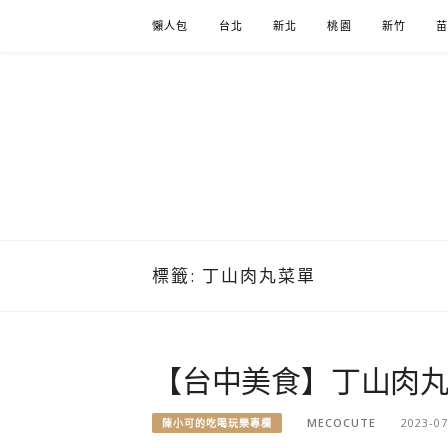
Skip
懶人包
台北
新北
桃園
新竹
to
content
標籤:
丁山肉丸菜單
【台中美食】丁山肉
MECOCUTE
2023-07
陳小可的吃喝玩樂專欄