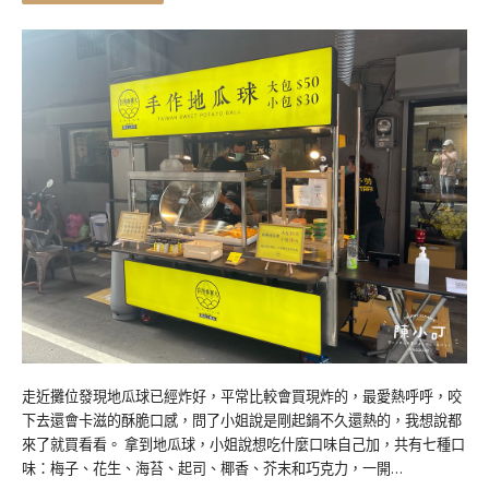
走近攤位發現地瓜球已經炸好，平常比較會買現炸的，最愛熱呼呼，咬
下去還會卡滋的酥脆口感，問了小姐說是剛起鍋不久還熱的，我想說都
來了就買看看。 拿到地瓜球，小姐說想吃什麼口味自己加，共有七種口
味：梅子、花生、海苔、起司、椰香、芥末和巧克力，一開…