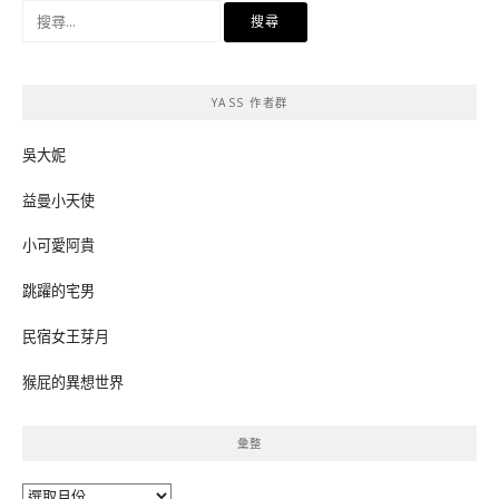
搜
尋
關
鍵
YASS 作者群
字:
吳大妮
益曼小天使
小可愛阿貴
跳躍的宅男
民宿女王芽月
猴屁的異想世界
彙整
彙