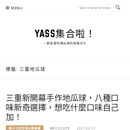
Skip
MENU
to
content
YASS集合啦！
一群喜愛吃喝玩樂的執著份子
標籤:
三重地瓜球
三重新開幕手作地瓜球，八種口
味新奇選擇，想吃什麼口味自己
加！
陳小可的吃喝玩樂專欄
MECOCUTE
2021-09-11