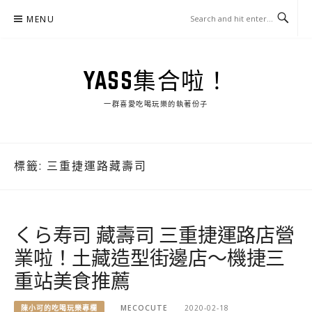
Skip
MENU
to
content
YASS集合啦！
一群喜愛吃喝玩樂的執著份子
標籤:
三重捷運路藏壽司
くら寿司 藏壽司 三重捷運路店營
業啦！土藏造型街邊店～機捷三
重站美食推薦
陳小可的吃喝玩樂專欄
MECOCUTE
2020-02-18