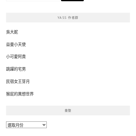
關
鍵
YASS 作者群
字:
吳大妮
益曼小天使
小可愛阿貴
跳躍的宅男
民宿女王芽月
猴屁的異想世界
彙整
彙
整