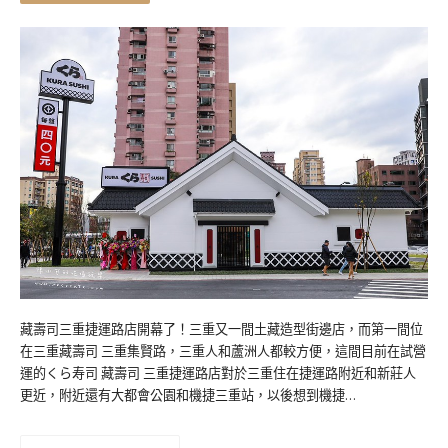
藏壽司三重捷運路店開幕了！三重又一間土藏造型街邊店，而第一間位
在三重藏壽司 三重集賢路，三重人和蘆洲人都較方便，這間目前在試營
運的くら寿司 藏壽司 三重捷運路店對於三重住在捷運路附近和新莊人
更近，附近還有大都會公園和機捷三重站，以後想到機捷…