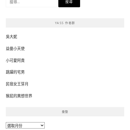
尋
關
鍵
YASS 作者群
字:
吳大妮
益曼小天使
小可愛阿貴
跳躍的宅男
民宿女王芽月
猴屁的異想世界
彙整
彙