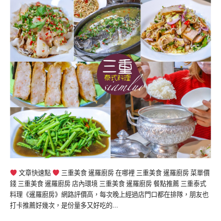
文章快速點
三重美食 暹羅廚房 在哪裡 三重美食 暹羅廚房 菜單價
錢 三重美食 暹羅廚房 店內環境 三重美食 暹羅廚房 餐點推薦 三重泰式
料理《暹羅廚房》網路評價高，每次晚上經過店門口都在排隊，朋友也
打卡推薦好幾次，是份量多又好吃的…