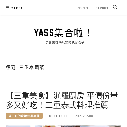
Skip
MENU
to
content
YASS集合啦！
一群喜愛吃喝玩樂的執著份子
標籤:
三重泰國菜
【三重美食】暹羅廚房 平價份量
多又好吃！三重泰式料理推薦
陳小可的吃喝玩樂專欄
MECOCUTE
2022-12-08