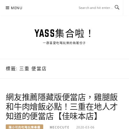
Skip
MENU
to
content
YASS集合啦！
一群喜愛吃喝玩樂的執著份子
標籤:
三重 便當店
網友推薦隱藏版便當店，雞腿飯
和牛肉燴飯必點！三重在地人才
知道的便當店【佳味本店】
陳小可的吃喝玩樂專欄
MECOCUTE
2020-03-06