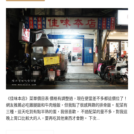
《佳味本店》菜單價目表 價格有調整過，現在便當差不多都這價位了！
網友推薦必吃雞腿飯和牛肉燴飯，但我點了很感興趣的排骨飯。 配菜有
三種，這天吃到有點半熟的蛋，我很喜歡， 不過配菜的量不多，對我這
晚上胃口比較大的人，要再吃其他東西才會飽。 下次…