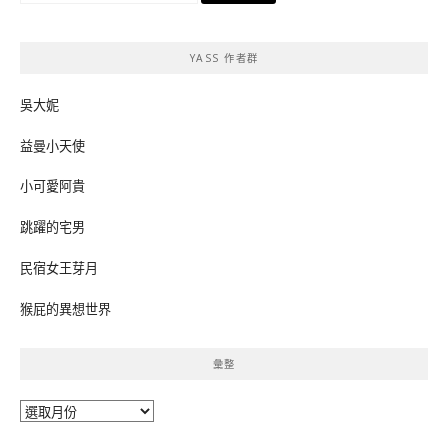
關
鍵
YASS 作者群
字:
吳大妮
益曼小天使
小可愛阿貴
跳躍的宅男
民宿女王芽月
猴屁的異想世界
彙整
彙
整