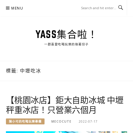
Skip
MENU
to
content
YASS集合啦！
一群喜愛吃喝玩樂的執著份子
標籤:
中壢吃冰
【桃園冰店】鉅大自助冰城 中壢
秤重冰店！只營業六個月
陳小可的吃喝玩樂專欄
MECOCUTE
2022-07-17