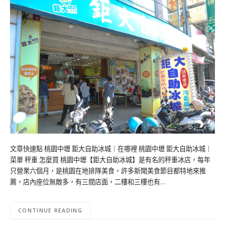
文章快速點 桃園中壢 鉅大自助冰城｜在哪裡 桃園中壢 鉅大自助冰城｜
菜單 秤重 怎麼買 桃園中壢【鉅大自助冰城】是有名的秤重冰店，每年
只營業六個月，是桃園在地排隊美食，許多新聞美食節目都特地來推
薦，店內座位無敵多，有三間店面，二樓和三樓也有…
CONTINUE READING