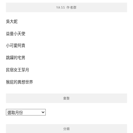
鍵
YASS 作者群
字:
吳大妮
益曼小天使
小可愛阿貴
跳躍的宅男
民宿女王芽月
猴屁的異想世界
彙整
彙
整
分類