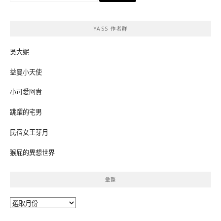
關
鍵
YASS 作者群
字:
吳大妮
益曼小天使
小可愛阿貴
跳躍的宅男
民宿女王芽月
猴屁的異想世界
彙整
彙
整