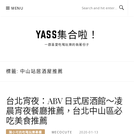
Skip
MENU
to
content
YASS集合啦！
一群喜愛吃喝玩樂的執著份子
標籤:
中山站居酒屋推薦
台北宵夜：ABV 日式居酒館～凌
晨宵夜餐廳推薦，台北中山區必
吃美食推薦
陳小可的吃喝玩樂專欄
MECOCUTE
2020-01-13