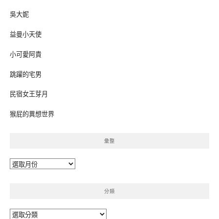
吳大妮
益曼小天使
小可愛阿貴
跳躍的宅男
民宿女王芽月
猴屁的異想世界
彙整
彙
整
分類
分