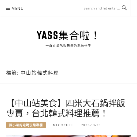
Skip
MENU
to
content
YASS集合啦！
一群喜愛吃喝玩樂的執著份子
標籤:
中山站韓式料理
【中山站美食】四米大石鍋拌飯
專賣，台北韓式料理推薦！
陳小可的吃喝玩樂專欄
MECOCUTE
2023-10-23