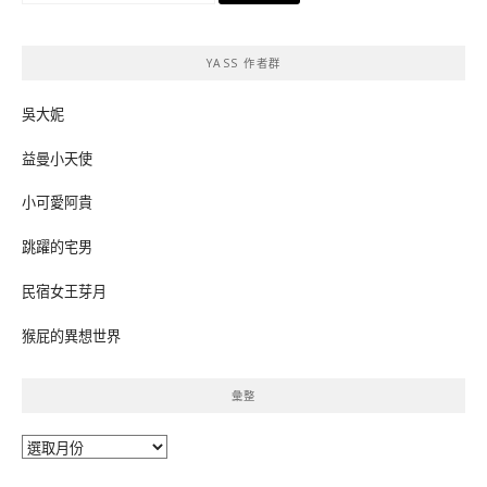
關
鍵
YASS 作者群
字:
吳大妮
益曼小天使
小可愛阿貴
跳躍的宅男
民宿女王芽月
猴屁的異想世界
彙整
彙
整