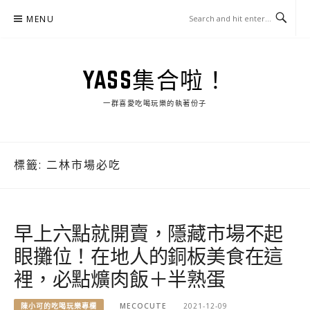
Skip
MENU
to
content
YASS集合啦！
一群喜愛吃喝玩樂的執著份子
標籤:
二林市場必吃
早上六點就開賣，隱藏市場不起
眼攤位！在地人的銅板美食在這
裡，必點爌肉飯＋半熟蛋
陳小可的吃喝玩樂專欄
MECOCUTE
2021-12-09