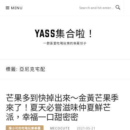
Skip
MENU
to
content
YASS集合啦！
一群喜愛吃喝玩樂的執著份子
標籤:
亞尼克宅配
芒果多到快掉出來～金黃芒果季
來了！夏天必嘗滋味仲夏鮮芒
派，幸福一口甜密密
陳小可的吃喝玩樂專欄
MECOCUTE
2021-05-21