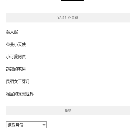
關
鍵
YASS 作者群
字:
吳大妮
益曼小天使
小可愛阿貴
跳躍的宅男
民宿女王芽月
猴屁的異想世界
彙整
彙
整