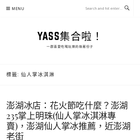
Skip
MENU
to
content
YASS集合啦！
一群喜愛吃喝玩樂的執著份子
標籤:
仙人掌冰淇淋
澎湖冰店：花火節吃什麼？澎湖
235掌上明珠(仙人掌冰淇淋專
賣)，澎湖仙人掌冰推薦，近澎湖
老街