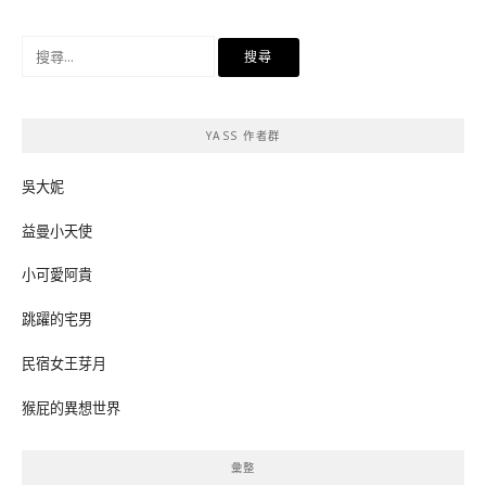
搜
尋
關
鍵
YASS 作者群
字:
吳大妮
益曼小天使
小可愛阿貴
跳躍的宅男
民宿女王芽月
猴屁的異想世界
彙整