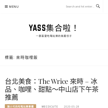
Skip
MENU
to
content
YASS集合啦！
一群喜愛吃喝玩樂的執著份子
標籤:
來時咖哩飯
台北美食：The Wrice 來時 – 冰
品、咖哩、甜點～中山店下午茶
推薦
陳小可的吃喝玩樂專欄
MECOCUTE
2020-05-28