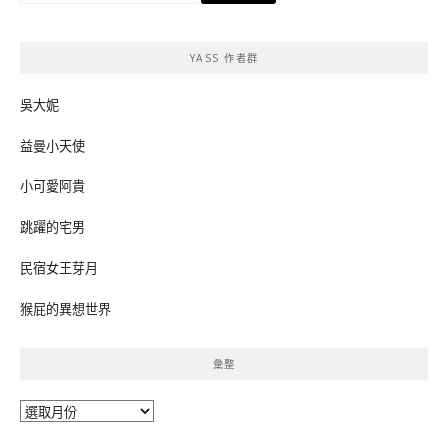
關
鍵
YASS 作者群
字:
吳大妮
益曼小天使
小可愛阿貴
跳躍的宅男
民宿女王芽月
猴屁的異想世界
彙整
彙
整