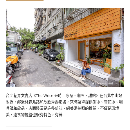
台北巷弄文青店《The Wrice 來時 – 冰品、咖哩、甜點》在台北中山站
附近，鄰近林森北路和欣欣秀泰影城，來時菜單提供刨冰、雪花冰、咖
哩飯和飲品，店面裝潢是許多雜誌、網美常拍照的推薦，不僅是環境
美，連食物擺盤也很有特色，有著…