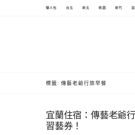
Skip
懶人包
台北
新北
桃園
新竹
to
content
標籤:
傳藝老爺行旅早餐
宜蘭住宿：傳藝老爺
習藝券！