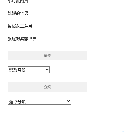
小可愛阿貴
跳躍的宅男
民宿女王芽月
猴屁的異想世界
彙整
彙
整
分類
分
類