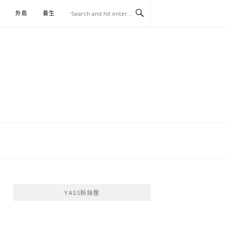
外島
養生
伴手禮
YASS粉絲團