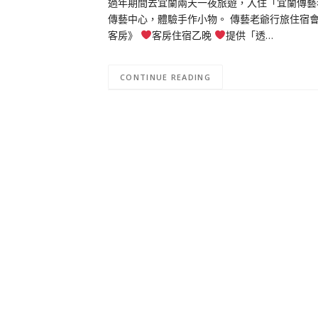
過年期間去宜蘭兩天一夜旅遊，入住「宜蘭傳藝
傳藝中心，體驗手作小物。 傳藝老爺行旅住宿
客房》
客房住宿乙晚
提供「透…
CONTINUE READING