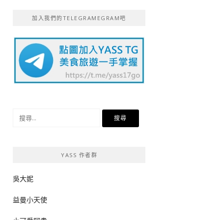
加入我們的TELEGRAMEGRAM吧
搜
尋
關
鍵
YASS 作者群
字:
吳大妮
益曼小天使