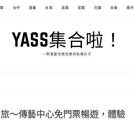
苗栗
台中
嘉義
台南
高雄
宜蘭
花蓮
台東
國外
YASS集合啦！
一群喜愛吃喝玩樂的執著份子
行旅～傳藝中心免門票暢遊，體驗