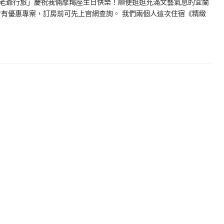
老爺行旅」慶祝我倆摩羯座生日快樂！順便逛逛充滿文藝氣息的宜蘭
會有優惠專案，訂房前可先上官網查詢。 我們兩個人這次住宿《精緻