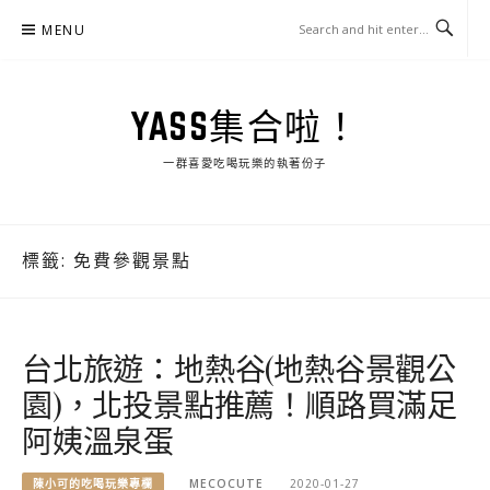
Skip
MENU
to
content
YASS集合啦！
一群喜愛吃喝玩樂的執著份子
標籤:
免費參觀景點
台北旅遊：地熱谷(地熱谷景觀公
園)，北投景點推薦！順路買滿足
阿姨溫泉蛋
陳小可的吃喝玩樂專欄
MECOCUTE
2020-01-27