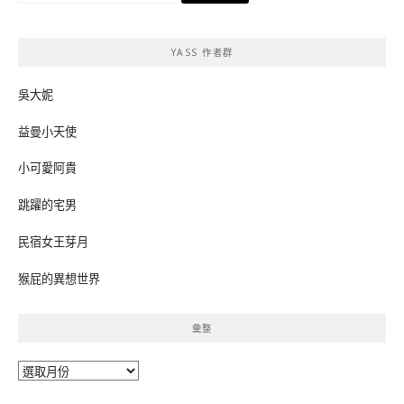
關
鍵
YASS 作者群
字:
吳大妮
益曼小天使
小可愛阿貴
跳躍的宅男
民宿女王芽月
猴屁的異想世界
彙整
彙
整