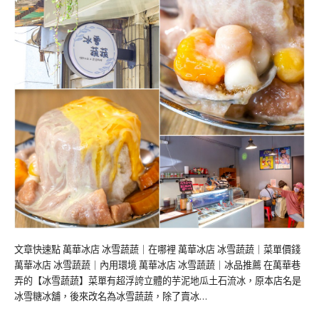
文章快速點 萬華冰店 冰雪蔬蔬｜在哪裡 萬華冰店 冰雪蔬蔬｜菜單價錢
萬華冰店 冰雪蔬蔬｜內用環境 萬華冰店 冰雪蔬蔬｜冰品推薦 在萬華巷
弄的【冰雪蔬蔬】菜單有超浮誇立體的芋泥地瓜土石流冰，原本店名是
冰雪糖冰舖，後來改名為冰雪蔬蔬，除了賣冰…