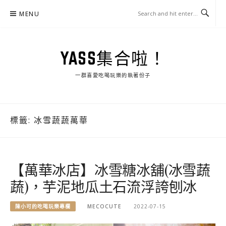
Skip
MENU
to
content
YASS集合啦！
一群喜愛吃喝玩樂的執著份子
標籤:
冰雪蔬蔬萬華
【萬華冰店】冰雪糖冰舖(冰雪蔬
蔬)，芋泥地瓜土石流浮誇刨冰
陳小可的吃喝玩樂專欄
MECOCUTE
2022-07-15