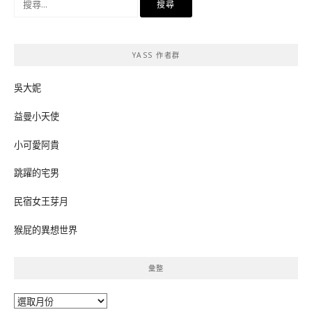
尋
關
鍵
YASS 作者群
字:
吳大妮
益曼小天使
小可愛阿貴
跳躍的宅男
民宿女王芽月
猴屁的異想世界
彙整
彙