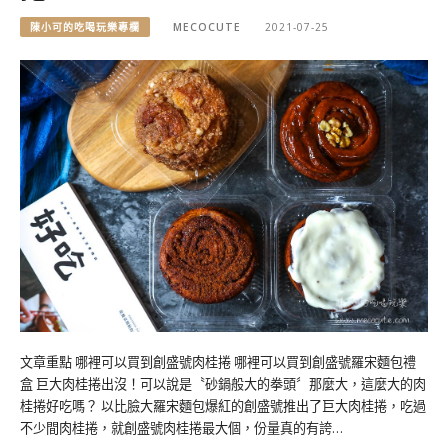
陳小可的吃喝玩樂專欄
MECOCUTE
2021-07-25
文章重點 哪裡可以買到創盛號肉桂捲 哪裡可以買到創盛號羅宋麵包禮
盒 巨大肉桂捲出沒！可以說是〝砂鍋般大的拳頭〞那麼大，這麼大的肉
桂捲好吃嗎？ 以比臉大羅宋麵包爆紅的創盛號推出了巨大肉桂捲，吃過
不少間肉桂捲，就創盛號肉桂捲最大個，份量真的有誇…