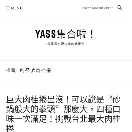
Skip
MENU
to
content
YASS集合啦！
一群喜愛吃喝玩樂的執著份子
標籤:
創盛號肉桂捲
巨大肉桂捲出沒！可以說是〝砂
鍋般大的拳頭〞那麼大，四種口
味一次滿足！挑戰台北最大肉桂
捲