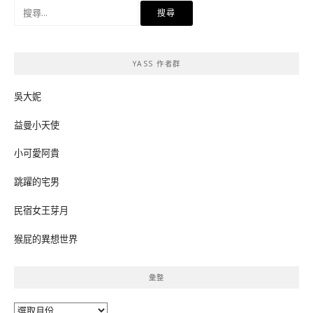
搜
尋
關
鍵
YASS 作者群
字:
吳大妮
益曼小天使
小可愛阿貴
跳躍的宅男
民宿女王芽月
猴屁的異想世界
彙整
彙