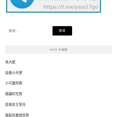
搜
尋
關
鍵
YASS 作者群
字:
吳大妮
益曼小天使
小可愛阿貴
跳躍的宅男
民宿女王芽月
猴屁的異想世界