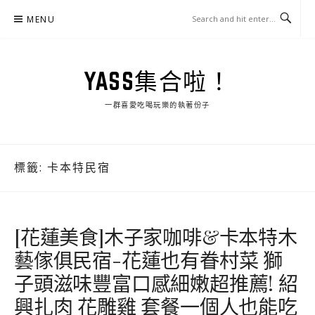
Skip
MENU
to
content
YASS集合啦！
一群喜愛吃喝玩樂的執著份子
標籤:
卡本特民宿
[花蓮美食]木子家咖啡&卡本特木
藝傢俱民宿-花蓮也有眷村菜 獅
子頭滋味豐富口感細嫩超推薦! 紹
興扎肉 花雕雞 套餐一個人也能吃