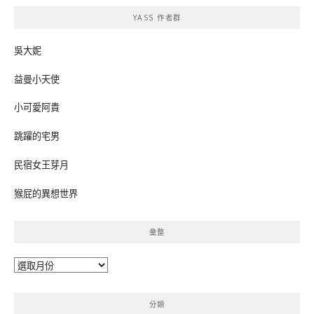
鍵
YASS 作者群
字:
吳大妮
益曼小天使
小可愛阿貴
跳躍的宅男
民宿女王芽月
猴屁的異想世界
彙整
彙
整
分類