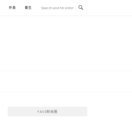
外島
養生
伴手禮
YASS粉絲團