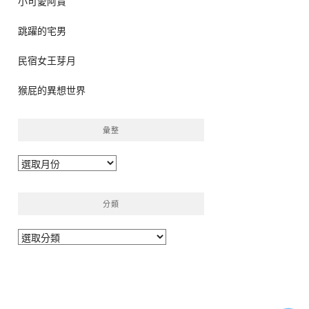
小可愛阿貴
跳躍的宅男
民宿女王芽月
猴屁的異想世界
彙整
彙
整
分類
分
類