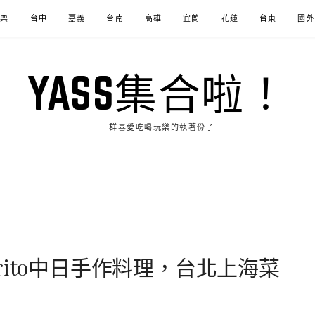
苗栗
台中
嘉義
台南
高雄
宜蘭
花蓮
台東
國外
YASS集合啦！
一群喜愛吃喝玩樂的執著份子
ito中日手作料理，台北上海菜