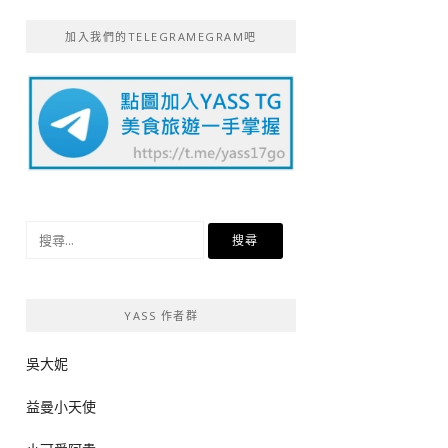
加入我們的TELEGRAMEGRAM吧
搜
尋
關
鍵
YASS 作者群
字:
吳大妮
益曼小天使