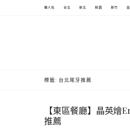
Skip
懶人包
台北
新北
桃園
新竹
to
content
標籤:
台北尾牙推薦
【東區餐廳】晶英燴Er
推薦