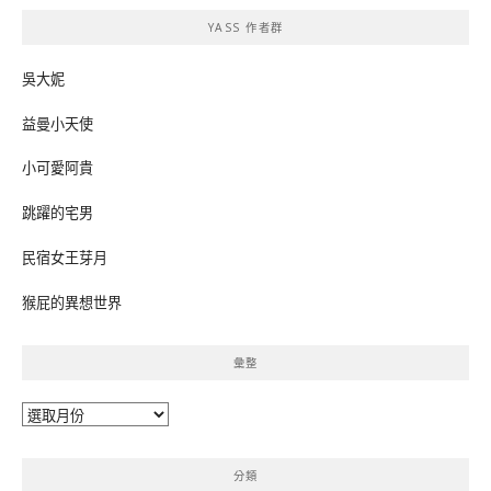
鍵
YASS 作者群
字:
吳大妮
益曼小天使
小可愛阿貴
跳躍的宅男
民宿女王芽月
猴屁的異想世界
彙整
彙
整
分類