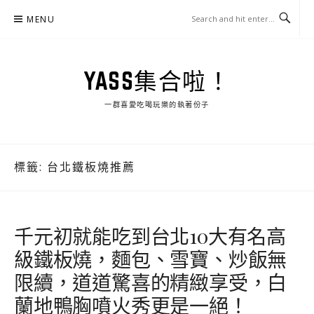
Skip
MENU
to
content
YASS集合啦！
一群喜愛吃喝玩樂的執著份子
標籤:
台北鐵板燒推薦
千元初就能吃到台北10大有名高
級鐵板燒，麵包、雪寶、炒飯無
限續，道道驚喜的精緻享受，白
蘭地鴨胸噴火秀更是一絕！