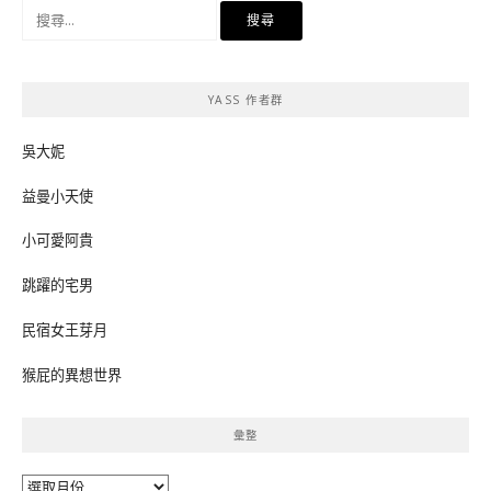
搜
尋
關
鍵
YASS 作者群
字:
吳大妮
益曼小天使
小可愛阿貴
跳躍的宅男
民宿女王芽月
猴屁的異想世界
彙整
彙