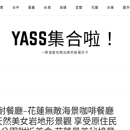
苗栗
台中
嘉義
台南
高雄
宜蘭
花蓮
台東
國外
YASS集合啦！
一群喜愛吃喝玩樂的執著份子
巴耐餐廳-花蓮無敵海景咖啡餐廳
天然美女岩地形景觀 享受原住民