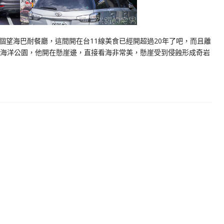
個望海巴耐餐廳，這間開在台11線美食已經開超過20年了吧，而且離
雄海洋公園，他開在懸崖邊，直接看海非常美，懸崖受到侵蝕形成奇岩