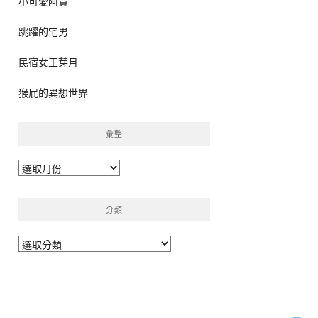
小可愛阿貴
跳躍的宅男
民宿女王芽月
猴屁的異想世界
彙整
彙
整
分類
分
類