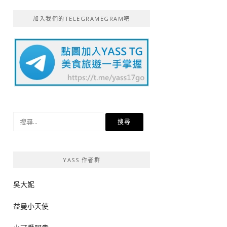
加入我們的TELEGRAMEGRAM吧
搜
尋
關
鍵
YASS 作者群
字:
吳大妮
益曼小天使