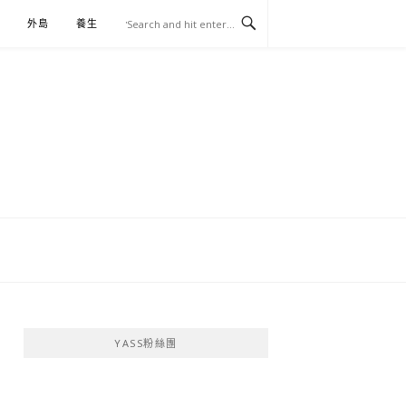
外島
養生
伴手禮
YASS粉絲團