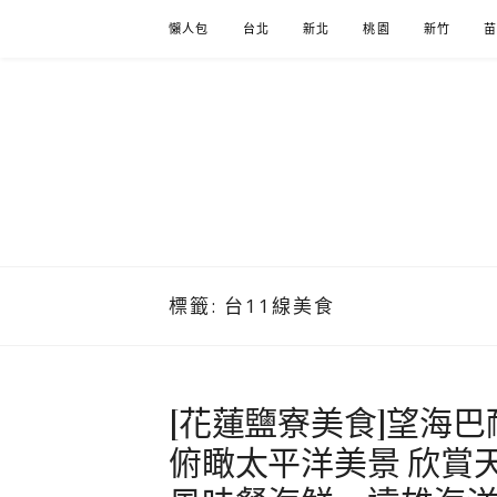
Skip
懶人包
台北
新北
桃園
新竹
to
content
標籤:
台11線美食
[花蓮鹽寮美食]望海
俯瞰太平洋美景 欣賞