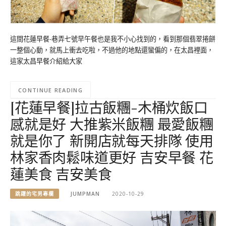
這間花蓮早餐-巷弄七號早午餐也是我不小心找到的，看到那個翡翠捲餅
一整個心動，就馬上衝去吃啦，不過他的地點還蠻偏的，在太昌裡面，
這家太昌早餐介紹給大家
CONTINUE READING
[花蓮早餐]拉古飯糰-木桶炊飯口
感就是好 大推紫米飯糰 最愛飯糰
就是你了 新開店就每天排隊 使用
林家香肉鬆味道更好 吉安早餐 花
蓮美食 吉安美食
跳躍的宅男專欄
JUMPMAN
2020-10-29