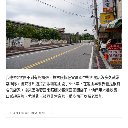
我連去2次買不到有夠誇張，拉古飯糰在宜昌國中對面開店沒多久就常
常排隊，後來才知道拉古飯糰龜山開了5~6年，在龜山早餐界也是很有
名的店家，後來因為要回來照顧父親就回家開店了，他們用木桶炊飯，
口感超喜歡，尤其紫米飯糰非常喜歡，愛吃辣可以請老闆加…
CONTINUE READING