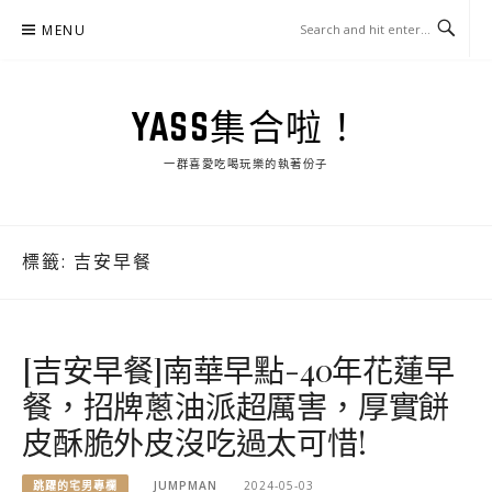
Skip
MENU
to
content
YASS集合啦！
一群喜愛吃喝玩樂的執著份子
標籤:
吉安早餐
[吉安早餐]南華早點-40年花蓮早
餐，招牌蔥油派超厲害，厚實餅
皮酥脆外皮沒吃過太可惜!
跳躍的宅男專欄
JUMPMAN
2024-05-03