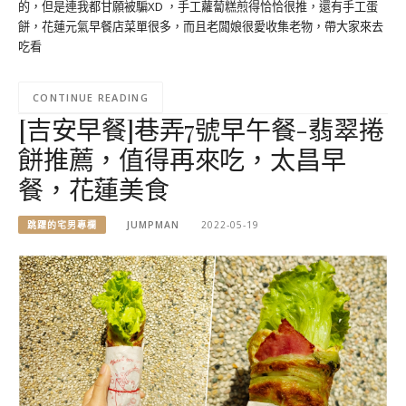
的，但是連我都甘願被騙XD ，手工蘿蔔糕煎得恰恰很推，還有手工蛋
餅，花蓮元氣早餐店菜單很多，而且老闆娘很愛收集老物，帶大家來去
吃看
CONTINUE READING
[吉安早餐]巷弄7號早午餐-翡翠捲
餅推薦，值得再來吃，太昌早
餐，花蓮美食
跳躍的宅男專欄
JUMPMAN
2022-05-19