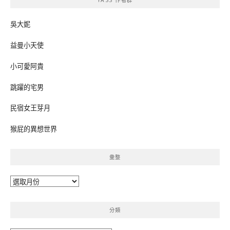
YASS 作者群
字:
吳大妮
益曼小天使
小可愛阿貴
跳躍的宅男
民宿女王芽月
猴屁的異想世界
彙整
彙
整
分類