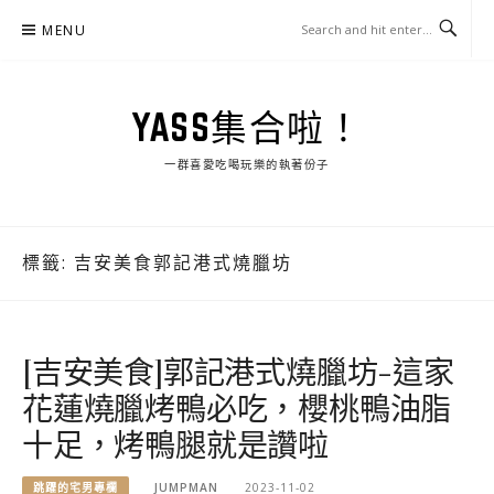
Skip
MENU
to
content
YASS集合啦！
一群喜愛吃喝玩樂的執著份子
標籤:
吉安美食郭記港式燒臘坊
[吉安美食]郭記港式燒臘坊-這家
花蓮燒臘烤鴨必吃，櫻桃鴨油脂
十足，烤鴨腿就是讚啦
跳躍的宅男專欄
JUMPMAN
2023-11-02