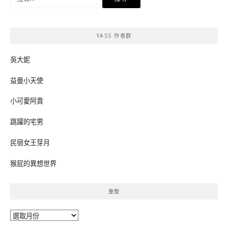
尋
關
鍵
YASS 作者群
字:
吳大妮
益曼小天使
小可愛阿貴
跳躍的宅男
民宿女王芽月
猴屁的異想世界
彙整
彙
整