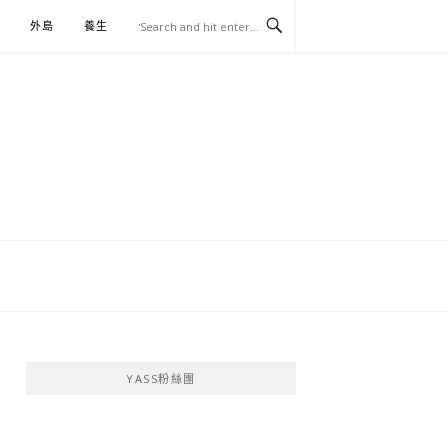
外島
養生
伴手禮
YASS粉絲團