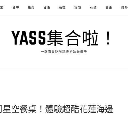
苗栗
台中
嘉義
台南
高雄
宜蘭
花蓮
台東
國外
YASS集合啦！
一群喜愛吃喝玩樂的執著份子
河星空餐桌！體驗超酷花蓮海邊