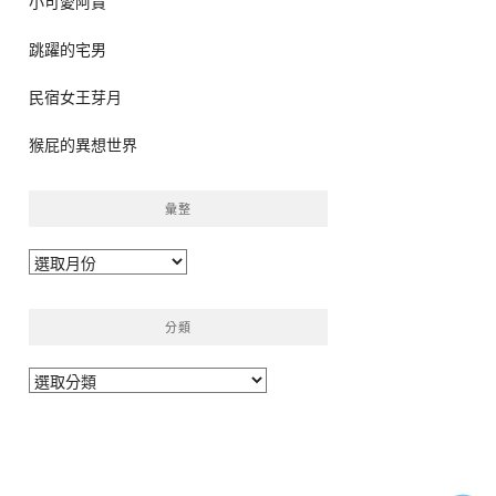
小可愛阿貴
跳躍的宅男
民宿女王芽月
猴屁的異想世界
彙整
彙
整
分類
分
類