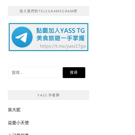
加入我們的TELEGRAMEGRAM吧
搜
尋
關
鍵
YASS 作者群
字:
吳大妮
益曼小天使