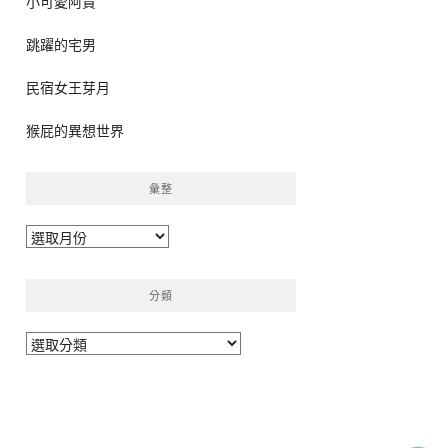
小可愛阿貴
跳躍的宅男
民宿女王芽月
猴屁的異想世界
彙整
彙
整
分類
分
類