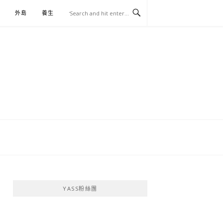
外島
養生
伴手禮
YASS粉絲團