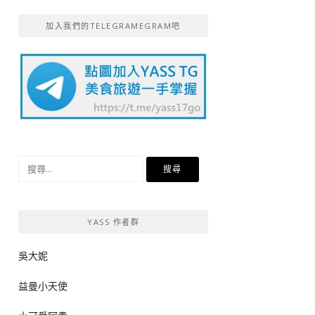
加入我們的TELEGRAMEGRAM吧
搜
尋
關
鍵
YASS 作者群
字:
吳大妮
益曼小天使