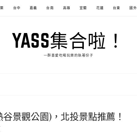
苗栗
台中
嘉義
台南
高雄
宜蘭
花蓮
台東
國外
YASS集合啦！
一群喜愛吃喝玩樂的執著份子
熱谷景觀公園)，北投景點推薦！
蛋