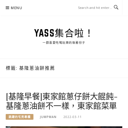
Skip
MENU
to
content
YASS集合啦！
一群喜愛吃喝玩樂的執著份子
標籤:
基隆蔥油餅推薦
[基隆早餐]東家館蔥仔餅大餛飩-
基隆蔥油餅不一樣，東家館菜單
跳躍的宅男專欄
JUMPMAN
2022-03-11