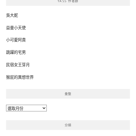
YASS 作者群
字:
吳大妮
益曼小天使
小可愛阿貴
跳躍的宅男
民宿女王芽月
猴屁的異想世界
彙整
彙
整
分類