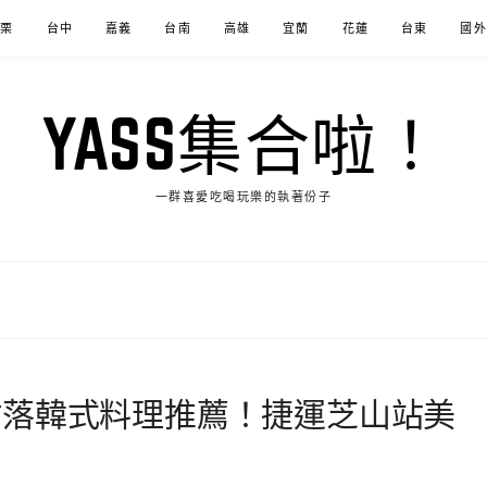
苗栗
台中
嘉義
台南
高雄
宜蘭
花蓮
台東
國外
YASS集合啦！
一群喜愛吃喝玩樂的執著份子
村落韓式料理推薦！捷運芝山站美