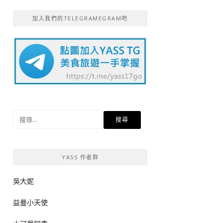
加入我們的TELEGRAMEGRAM吧
搜
尋
關
鍵
YASS 作者群
字:
吳大妮
益曼小天使