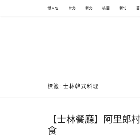
Skip
懶人包
台北
新北
桃園
新竹
to
content
標籤:
士林韓式料理
【士林餐廳】阿里郎
食