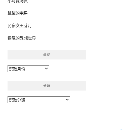
小可愛阿貴
跳躍的宅男
民宿女王芽月
猴屁的異想世界
彙整
彙
整
分類
分
類