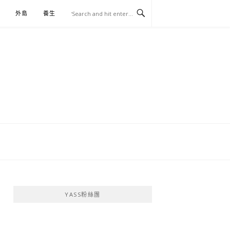
外島
養生
伴手禮
YASS粉絲團