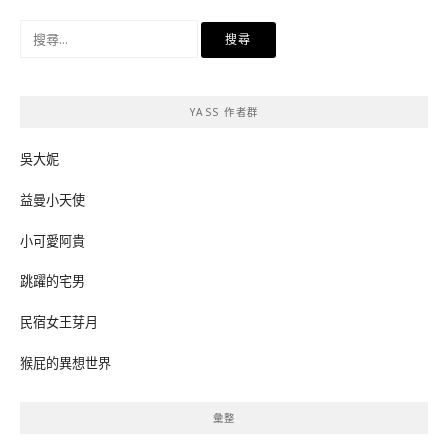
搜
尋
關
鍵
YASS 作者群
字:
吳大妮
益曼小天使
小可愛阿貴
跳躍的宅男
民宿女王芽月
猴屁的異想世界
彙整