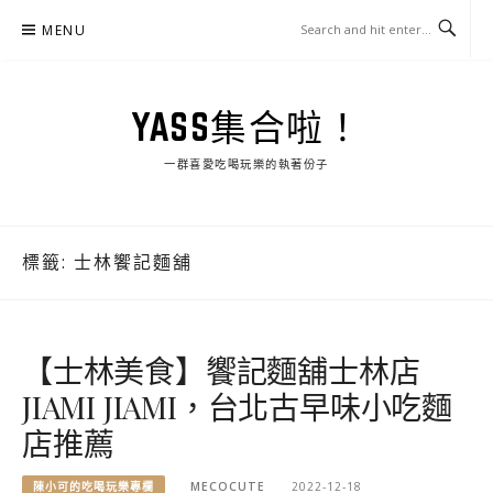
Skip
MENU
to
content
YASS集合啦！
一群喜愛吃喝玩樂的執著份子
標籤:
士林饗記麵舖
【士林美食】饗記麵舖士林店
JIAMI JIAMI，台北古早味小吃麵
店推薦
陳小可的吃喝玩樂專欄
MECOCUTE
2022-12-18