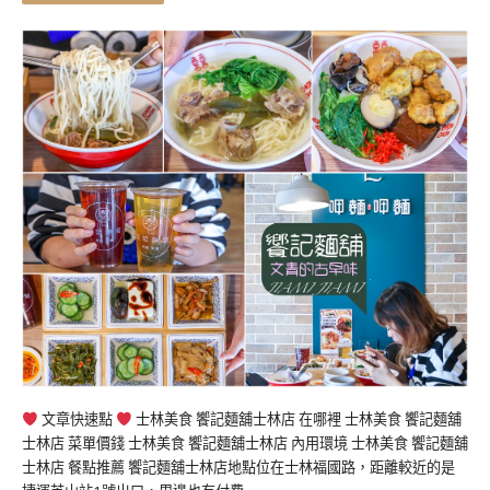
文章快速點
士林美食 饗記麵舖士林店 在哪裡 士林美食 饗記麵舖
士林店 菜單價錢 士林美食 饗記麵舖士林店 內用環境 士林美食 饗記麵舖
士林店 餐點推薦 饗記麵舖士林店地點位在士林福國路，距離較近的是