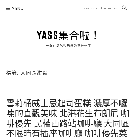
Skip
MENU
to
content
YASS集合啦！
一群喜愛吃喝玩樂的執著份子
標籤:
大同區甜點
雪莉桶威士忌起司蛋糕 濃厚不囉
嗦的直觀美味 北港花生布朗尼 咖
啡優先 民權西路站咖啡廳 大同區
不限時有插座咖啡廳 咖啡優先菜