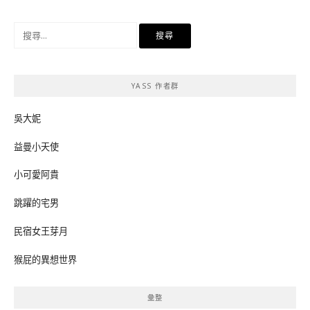
搜
尋
關
鍵
YASS 作者群
字:
吳大妮
益曼小天使
小可愛阿貴
跳躍的宅男
民宿女王芽月
猴屁的異想世界
彙整