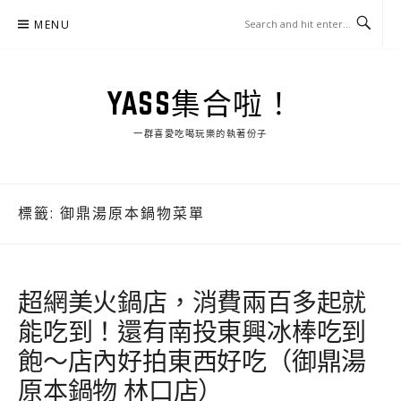
Skip
MENU
to
content
YASS集合啦！
一群喜愛吃喝玩樂的執著份子
標籤:
御鼎湯原本鍋物菜單
超網美火鍋店，消費兩百多起就
能吃到！還有南投東興冰棒吃到
飽～店內好拍東西好吃（御鼎湯
原本鍋物 林口店）