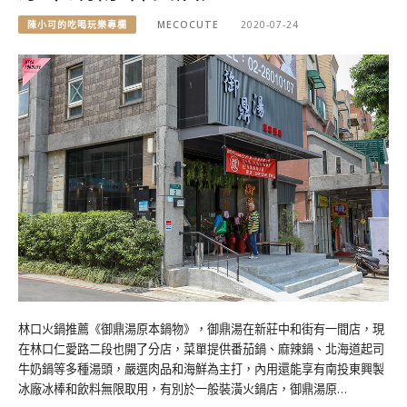
陳小可的吃喝玩樂專欄
MECOCUTE
2020-07-24
林口火鍋推薦《御鼎湯原本鍋物》，御鼎湯在新莊中和街有一間店，現
在林口仁愛路二段也開了分店，菜單提供番茄鍋、麻辣鍋、北海道起司
牛奶鍋等多種湯頭，嚴選肉品和海鮮為主打，內用還能享有南投東興製
冰廠冰棒和飲料無限取用，有別於一般裝潢火鍋店，御鼎湯原…