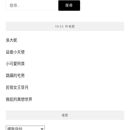
搜
尋
關
鍵
YASS 作者群
字:
吳大妮
益曼小天使
小可愛阿貴
跳躍的宅男
民宿女王芽月
猴屁的異想世界
彙整
彙