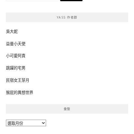
關
鍵
YASS 作者群
字:
吳大妮
益曼小天使
小可愛阿貴
跳躍的宅男
民宿女王芽月
猴屁的異想世界
彙整
彙
整