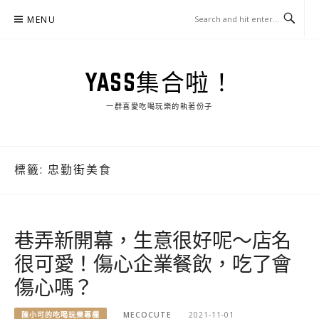
Skip
MENU
to
content
YASS集合啦！
一群喜愛吃喝玩樂的執著份子
標籤:
忠勤街美食
巷弄新開幕，生意很好呢～店名
很可愛！傷心企業餐飲，吃了會
傷心嗎？
陳小可的吃喝玩樂專欄
MECOCUTE
2021-11-01