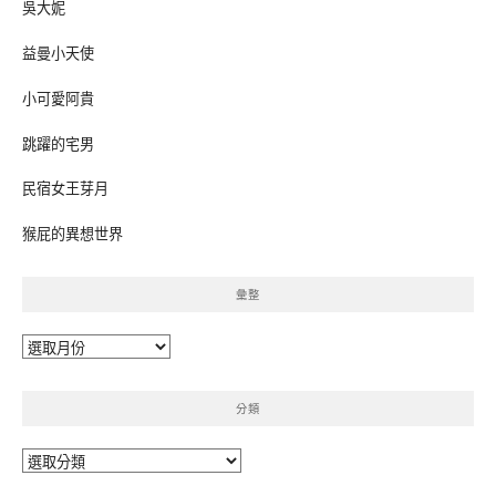
吳大妮
益曼小天使
小可愛阿貴
跳躍的宅男
民宿女王芽月
猴屁的異想世界
彙整
彙
整
分類
分
類