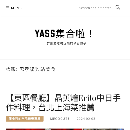
Skip
MENU
to
content
YASS集合啦！
一群喜愛吃喝玩樂的執著份子
標籤:
忠孝復興站美食
【東區餐廳】晶英燴Erito中日手
作料理，台北上海菜推薦
陳小可的吃喝玩樂專欄
MECOCUTE
2024-02-03