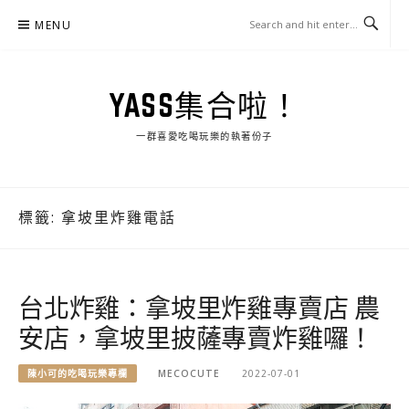
Skip
MENU
to
content
YASS集合啦！
一群喜愛吃喝玩樂的執著份子
標籤:
拿坡里炸雞電話
台北炸雞：拿坡里炸雞專賣店 農
安店，拿坡里披薩專賣炸雞囉！
陳小可的吃喝玩樂專欄
MECOCUTE
2022-07-01