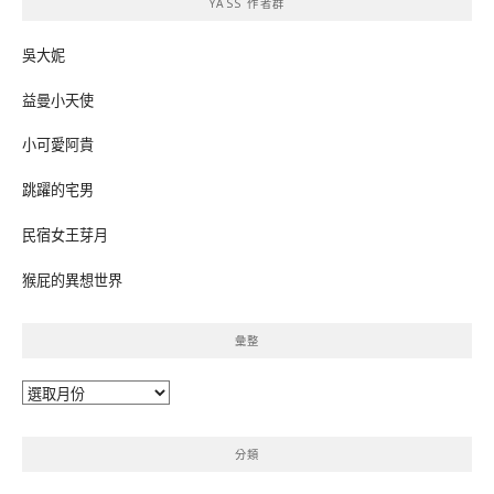
YASS 作者群
字:
吳大妮
益曼小天使
小可愛阿貴
跳躍的宅男
民宿女王芽月
猴屁的異想世界
彙整
彙
整
分類