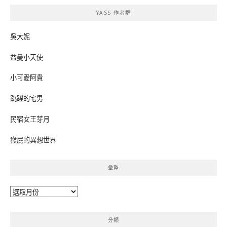
鍵
YASS 作者群
字:
吳大妮
益曼小天使
小可愛阿貴
跳躍的宅男
民宿女王芽月
猴屁的異想世界
彙整
彙
整
分類