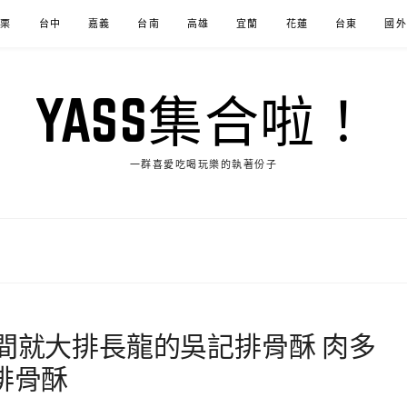
苗栗
台中
嘉義
台南
高雄
宜蘭
花蓮
台東
國外
YASS集合啦！
一群喜愛吃喝玩樂的執著份子
時間就大排長龍的吳記排骨酥 肉多
排骨酥