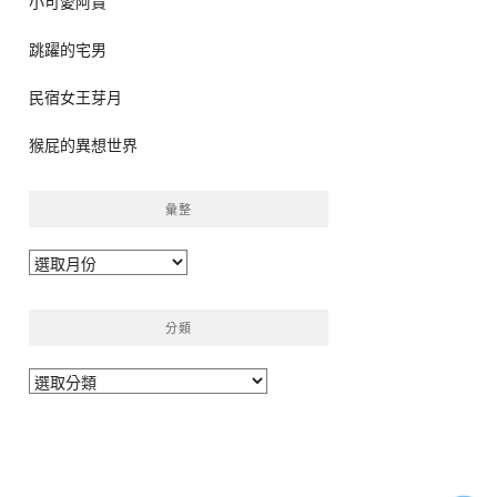
小可愛阿貴
跳躍的宅男
民宿女王芽月
猴屁的異想世界
彙整
彙
整
分類
分
類