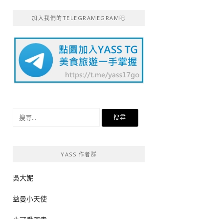
加入我們的TELEGRAMEGRAM吧
搜
尋
關
鍵
YASS 作者群
字:
吳大妮
益曼小天使