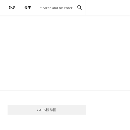
外島
養生
伴手禮
YASS粉絲團