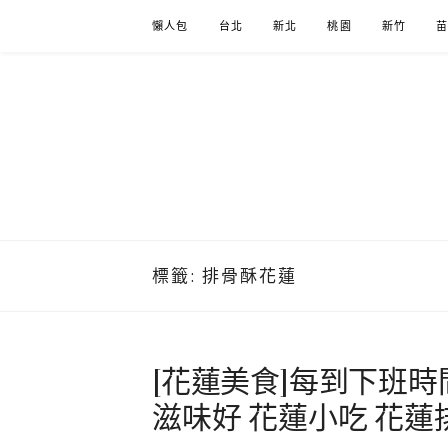
Skip
懶人包
台北
新北
桃園
新竹
to
content
標籤:
排骨酥花蓮
[花蓮美食]每到下班
滋味好 花蓮小吃 花蓮