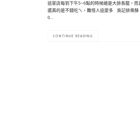
這家店每到下午5~6點的時候總是大排長龍，
還真的是不錯吃ㄟ，難怪人這麼多 吳記排骨酥 地址:花
0…
CONTINUE READING