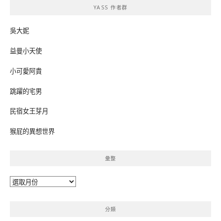
YASS 作者群
字:
吳大妮
益曼小天使
小可愛阿貴
跳躍的宅男
民宿女王芽月
猴屁的異想世界
彙整
彙
整
分類