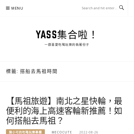
Skip
MENU
to
content
YASS集合啦！
一群喜愛吃喝玩樂的執著份子
標籤:
搭船去馬祖時間
【馬祖旅遊】南北之星快輪，最
便利的海上高速客輪新推薦！如
何搭船去馬祖？
陳小可的吃喝玩樂專欄
MECOCUTE
2022-08-26