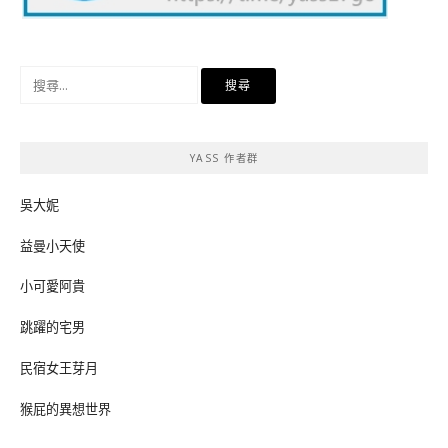
搜
尋
關
鍵
YASS 作者群
字:
吳大妮
益曼小天使
小可愛阿貴
跳躍的宅男
民宿女王芽月
猴屁的異想世界