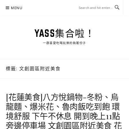
Skip
MENU
to
content
YASS集合啦！
一群喜愛吃喝玩樂的執著份子
標籤:
文創園區附近美食
[花蓮美食]八方悅鍋物-冬粉、烏
龍麵、爆米花、魯肉飯吃到飽 環
境舒服 下午不休息 開到晚上11點
旁邊停車場 文創園區附近美食 花