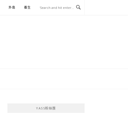
外島
養生
伴手禮
YASS粉絲團