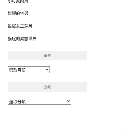
小可愛阿貴
跳躍的宅男
民宿女王芽月
猴屁的異想世界
彙整
彙
整
分類
分
類