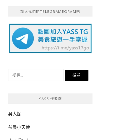
加入我們的TELEGRAMEGRAM吧
搜
尋
關
鍵
YASS 作者群
字:
吳大妮
益曼小天使