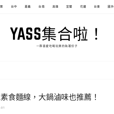
苗栗
台中
嘉義
台南
高雄
宜蘭
花蓮
台東
國外
YASS集合啦！
一群喜愛吃喝玩樂的執著份子
吃素食麵線，大鍋滷味也推薦！
-01