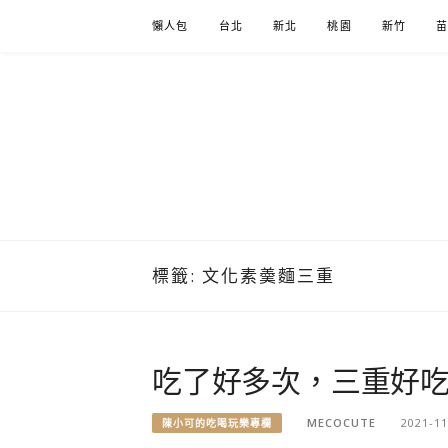
Skip
懶人包
台北
新北
桃園
新竹
to
content
標籤:
文化素羮麵三重
吃了好多次，三重好
MECOCUTE
2021-11
陳小可的吃喝玩樂專欄