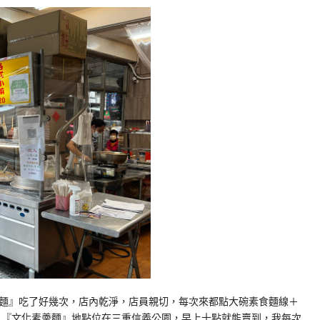
麵』吃了好幾次，店內乾淨，店員親切，每次來都點大碗素食麵線＋
 『文化素羮麵』地點位在三重信義公園，早上十點就能賣到，我每次