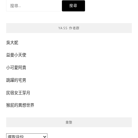
搜
尋
關
鍵
YASS 作者群
字:
吳大妮
益曼小天使
小可愛阿貴
跳躍的宅男
民宿女王芽月
猴屁的異想世界
彙整
彙