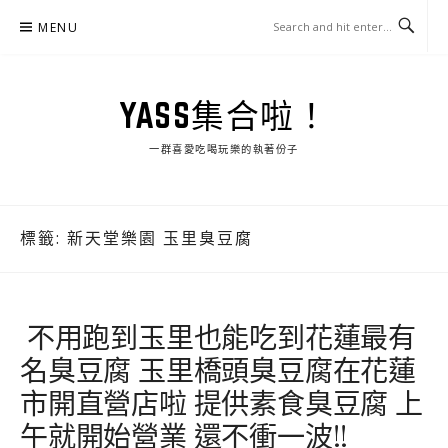
Skip
MENU
to
content
YASS集合啦！
一群喜愛吃喝玩樂的執著份子
標籤:
新天堂樂園 玉里臭豆腐
不用跑到玉里也能吃到花蓮最有
名臭豆腐 玉里橋頭臭豆腐在花蓮
市開直營店啦 提供素食臭豆腐 上
午就開始營業 還不衝一波!!